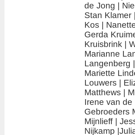
de Jong​ | Nie
Stan Klamer​ |​
Kos​ |​ Nanett
Gerda Kruime
Kruisbrink​ | ​
Marianne Lam
Langenberg​ |
Mariette Linde
Louwers​ |​ Eli
Matthews​ | M
Irene van de 
Gebroeders M
Mijnlieff​ | ​Je
Nijkamp​ |Julia