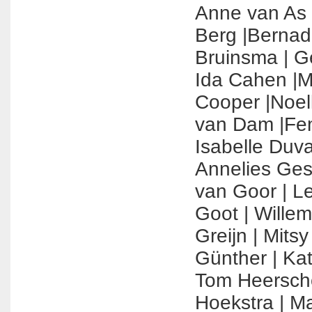
Anne van As​
Berg​ |Bernad
Bruinsma​ | G
Ida Cahen​ |​M
Cooper​ |​Noel
van Dam​ |​Fem
Isabelle Duval​ 
Annelies Gesqu
van Goor​ |​ 
Goot​ | Willem 
Greijn​ | Mitsy
Günther​ | Kate
Tom Heerscho
Hoekstra​ | Ma