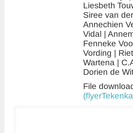
Liesbeth Touw​
Siree van der
Annechien Ver
Vidal​ | Annema
Fenneke Voors
Vording​ |​ Rie
Wartena​ |​ C.
Dorien de Wi
File downloa
(flyerTekenk