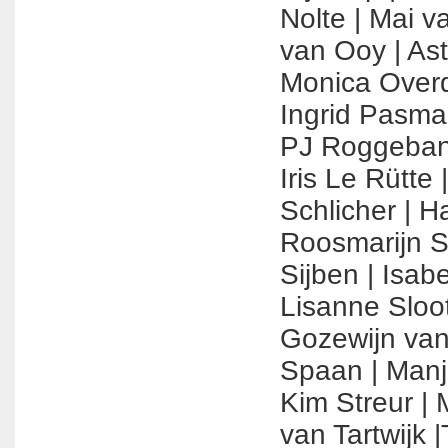
Nolte​ | ​Mai 
van Ooy​ | As
Monica Overdijk
Ingrid Pasman
PJ Roggeband​
Iris Le Rütte​
Schlicher​ |​ H
Roosmarijn Sc
Sijben​ |​ Isab
Lisanne Sloot
Gozewijn van
Spaan​ |​ Manj
Kim Streur​ | M
van Tartwijk​ 