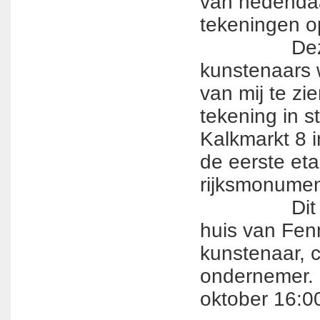
van hedenda
tekeningen op
Deze edi
kunstenaars​
van mij te zi
tekening in s
Kalkmarkt 8 
de eerste et
rijksmonumen
Dit is he
huis van Fen
kunstenaar, c
ondernemer.
oktober 16:0